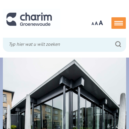
A
A
A