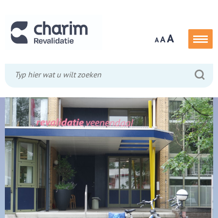
A
A
A