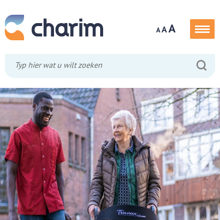
A
A
A