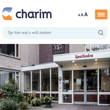
A
A
A