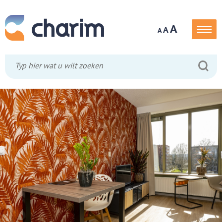
A
A
A